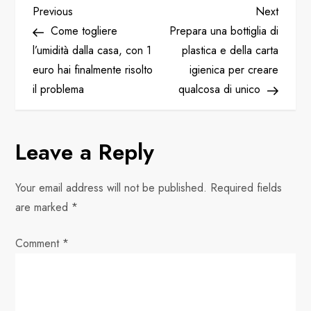
P
Previous
Next
Previous
Next
Post
Post
Come togliere
Prepara una bottiglia di
o
l’umidità dalla casa, con 1
plastica e della carta
euro hai finalmente risolto
igienica per creare
s
il problema
qualcosa di unico
t
n
Leave a Reply
a
Your email address will not be published.
Required fields
v
are marked
*
i
Comment
*
g