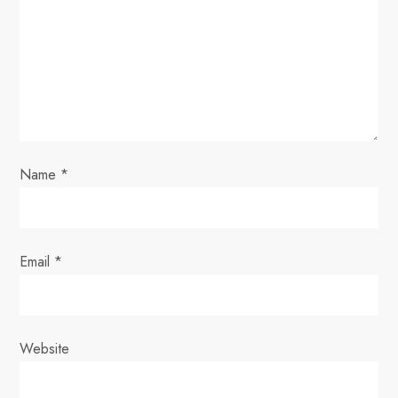
a
t
i
o
n
Name
*
Email
*
Website