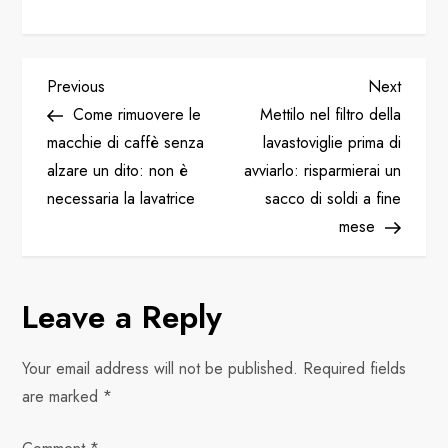
P
Previous
Next
Previous
Next
Post
Post
Come rimuovere le
Mettilo nel filtro della
o
macchie di caffè senza
lavastoviglie prima di
alzare un dito: non è
avviarlo: risparmierai un
s
necessaria la lavatrice
sacco di soldi a fine
t
mese
n
Leave a Reply
a
v
Your email address will not be published.
Required fields
are marked
*
i