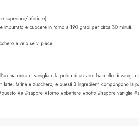
.
re superiore/inferiore).
 imburrato e cuocere in forno a 190 gradi per circa 30 minuti.
cchero a velo se vi piace.
aroma extra di vaniglia o la polpa di un vero baccello di vaniglia p
i latte, farina e zucchero, e questi 3 ingredienti compongono la pas
 #questo #a #sapore #forno #sbattere #sotto #sapore vaniglia 