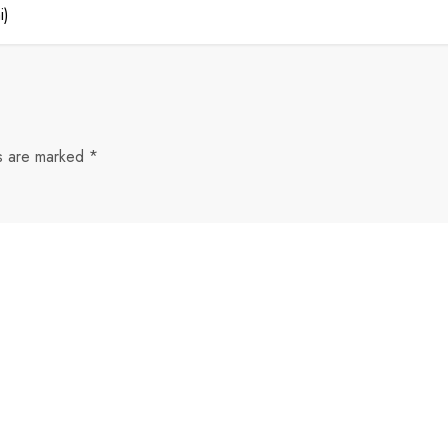
i)
ds are marked
*