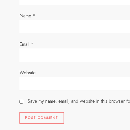
t
i
Name
*
o
n
Email
*
Website
Save my name, email, and website in this browser fo