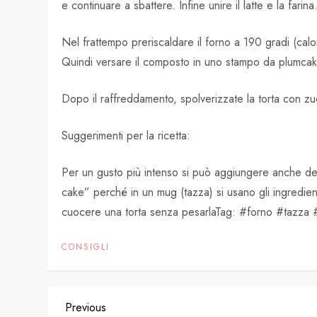
e continuare a sbattere. Infine unire il latte e la farina
Nel frattempo preriscaldare il forno a 190 gradi (calo
Quindi versare il composto in uno stampo da plumcake
Dopo il raffreddamento, spolverizzate la torta con zu
Suggerimenti per la ricetta:
Per un gusto più intenso si può aggiungere anche dell’
cake” perché in un mug (tazza) si usano gli ingredient
cuocere una torta senza pesarlaTag: #forno #tazza
CONSIGLI
P
Previous
Previous