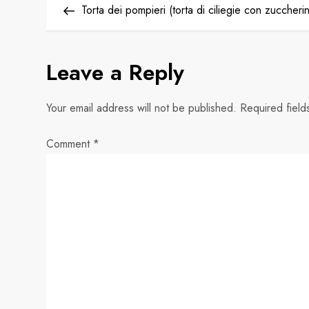
Post
Torta dei pompieri (torta di ciliegie con zuccherin
o
s
Leave a Reply
t
Your email address will not be published.
Required fiel
n
Comment
*
a
v
i
g
a