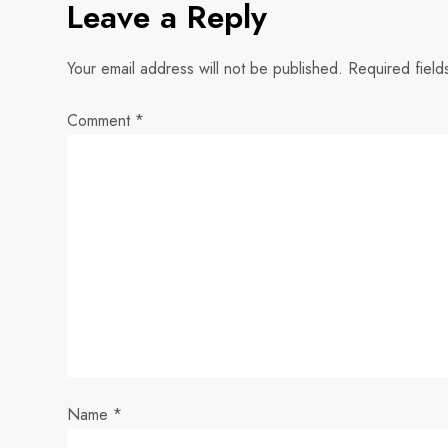
Leave a Reply
t
n
Your email address will not be published.
Required fiel
a
Comment
*
v
i
g
a
t
i
Name
*
o