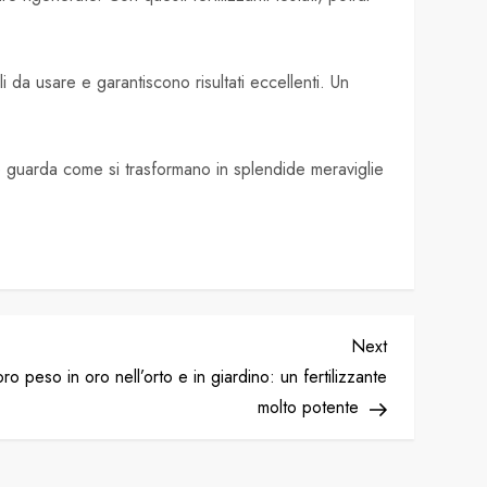
i da usare e garantiscono risultati eccellenti. Un
i e guarda come si trasformano in splendide meraviglie
Next
Next
Post
oro peso in oro nell’orto e in giardino: un fertilizzante
molto potente