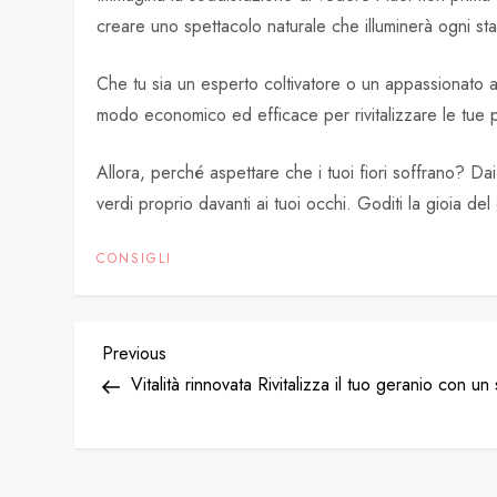
creare uno spettacolo naturale che illuminerà ogni st
Che tu sia un esperto coltivatore o un appassionato all
modo economico ed efficace per rivitalizzare le tue pi
Allora, perché aspettare che i tuoi fiori soffrano? Da
verdi proprio davanti ai tuoi occhi. Goditi la gioia de
CONSIGLI
P
Previous
Previous
Post
Vitalità rinnovata Rivitalizza il tuo geranio con un
o
s