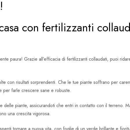
!
asa con fertilizzanti collauda
 paura! Grazie all’efficacia di fertilizzanti collaudati, puoi ridare 
e con risultati sorprendenti. Che le tue piante soffrano per carenz
le per farle crescere sane e robuste.
se delle piante, assicurandoti che entri in contatto con il terreno.
cono una crescita vigorosa.
penti tornare a nuova vita, con foglie di un verde brillante e fioritur