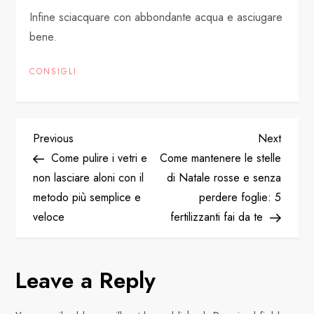
Infine sciacquare con abbondante acqua e asciugare
bene.
CONSIGLI
P
Previous
Next
Previous
Next
Post
Post
Come pulire i vetri e
Come mantenere le stelle
o
non lasciare aloni con il
di Natale rosse e senza
metodo più semplice e
perdere foglie: 5
s
veloce
fertilizzanti fai da te
t
n
Leave a Reply
a