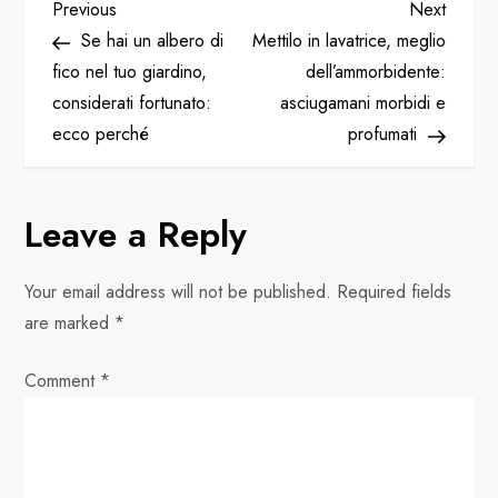
P
Previous
Next
Previous
Next
Post
Post
Se hai un albero di
Mettilo in lavatrice, meglio
o
fico nel tuo giardino,
dell’ammorbidente:
considerati fortunato:
asciugamani morbidi e
s
ecco perché
profumati
t
n
Leave a Reply
a
Your email address will not be published.
Required fields
v
are marked
*
i
Comment
*
g
a