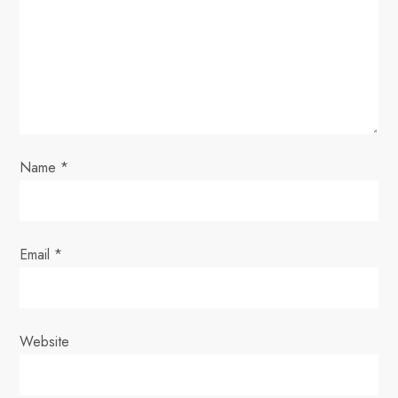
t
i
o
n
Name
*
Email
*
Website