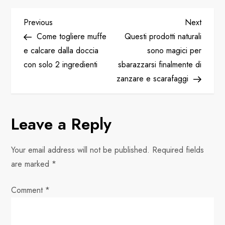
P
Previous
Next
Previous
Next
Post
Post
Come togliere muffe
Questi prodotti naturali
o
e calcare dalla doccia
sono magici per
con solo 2 ingredienti
sbarazzarsi finalmente di
s
zanzare e scarafaggi
t
n
Leave a Reply
a
Your email address will not be published.
Required fields
v
are marked
*
i
Comment
*
g