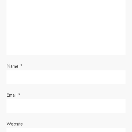
a
t
i
o
n
Name
*
Email
*
Website