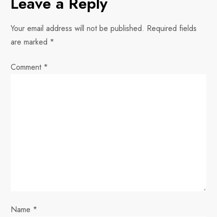
n
Leave a Reply
a
Your email address will not be published.
Required fields
v
are marked
*
i
Comment
*
g
a
t
i
o
n
Name
*