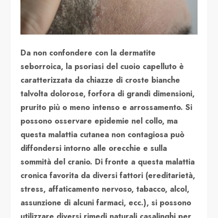
Da non confondere con la dermatite
seborroica, la psoriasi del cuoio capelluto è
caratterizzata da chiazze di croste bianche
talvolta dolorose, forfora di grandi dimensioni,
prurito più o meno intenso e arrossamento. Si
possono osservare epidemie nel collo, ma
questa malattia cutanea non contagiosa può
diffondersi intorno alle orecchie e sulla
sommità del cranio. Di fronte a questa malattia
cronica favorita da diversi fattori (ereditarietà,
stress, affaticamento nervoso, tabacco, alcol,
assunzione di alcuni farmaci, ecc.), si possono
utilizzare diversi rimedi naturali casalinghi per