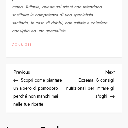
mano. Tuttavia, queste soluzioni non intendono
sostituire la competenza di uno specialista
sanitario. In caso di dubbi, non esitate a chiedere
consiglio ad uno specialista.
CONSIGLI
P
Previous
Next
Previous
Next
Post
Post
Scopri come piantare
Eczema: 8 consigli
o
un albero di pomodoro
nutrizionali per limitare gli
perché non manchi mai
sfoghi
s
nelle tue ricette
t