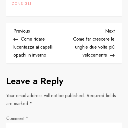
CONSIGLI
P
Previous
Next
Previous
Next
Post
Post
Come ridare
Come far crescere le
o
lucentezza ai capelli
unghie due volte più
opachi in inverno
velocemente
s
t
Leave a Reply
n
Your email address will not be published.
Required fields
a
are marked
*
v
Comment
*
i