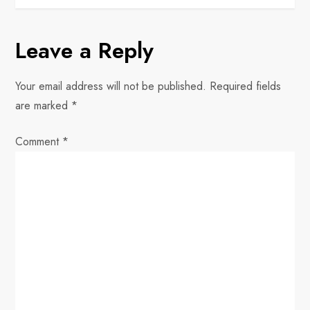
t
n
Leave a Reply
a
Your email address will not be published.
Required fields
v
are marked
*
i
Comment
*
g
a
t
i
o