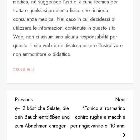
medica, né suggerisce l’uso di alcuna tecnica per
trattare qualsiasi problema fisico che richieda
consulenza medica. Nel caso in cui decidessi di
utilizzare le informazioni contenute in questo sito
Web, non ci assumiamo alcuna responsabilità per
questo. Il sito web è destinato a essere illustrativo e
non ammonitore o didattico.
CONSIGLI
P
Previous
Next
Previous
Next
Post
Post
3 köstliche Salate, die
*Tonico al rosmarino
o
den Bauch entblößen und
contro rughe e macchie
zum Abnehmen anregen
per ringiovanire di 10 anni
s