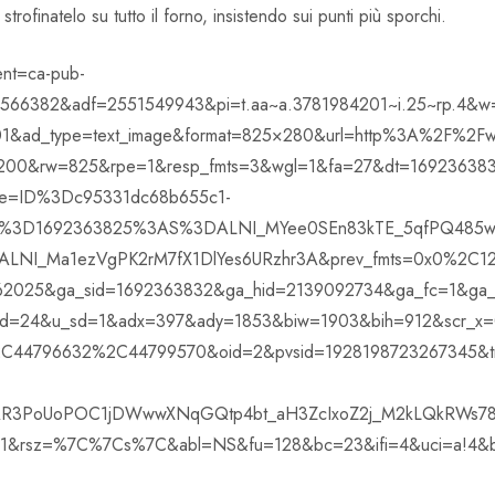
rofinatelo su tutto il forno, insistendo sui punti più sporchi.
ent=ca-pub-
5566382&adf=2551549943&pi=t.aa~a.3781984201~i.25~rp.4&
&ad_type=text_image&format=825×280&url=http%3A%2F%2Fw
00&rw=825&rpe=1&resp_fmts=3&wgl=1&fa=27&dt=169236383
ie=ID%3Dc95331dc68b655c1-
%3D1692363825%3AS%3DALNI_MYee0SEn83kTE_5qfPQ485w
I_Ma1ezVgPK2rM7fX1DlYes6URzhr3A&prev_fmts=0x0%2C120
2025&ga_sid=1692363832&ga_hid=2139092734&ga_fc=1&ga_c
d=24&u_sd=1&adx=397&ady=1853&biw=1903&bih=912&scr_x
44796632%2C44799570&oid=2&pvsid=1928198723267345&tm
IwAR3PoUoPOC1jDWwwXNqGQtp4bt_aH3ZcIxoZ2j_M2kLQkRWs
sz=%7C%7Cs%7C&abl=NS&fu=128&bc=23&ifi=4&uci=a!4&btv