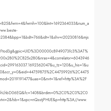
w=825&fwrn=4&fwrnh=100&lmt=1692364033&num_a
ww.beste-
2384&bpp=1&bdt=766&idt=1&shv=r20230816&mjs
Ftod3g&gpic=UID%3D00000c8949073fc3%3AT%
0x280%2C825x280&nras=4&correlator=6043946
id=299163037.1692362047&u_tz=120&u_his=1&u
=0&scr_y=0&eid=44759875%2C44759926%2C4475
od=2019191477&uas=0&nvt=1&ref=http%3A%2F
78hLhbD06EQ&fc=1408&brdim=0%2C0%2C0%2C0
i=2&fsb=1&xpc=nQsstjPHUE&p=http%3A//www.