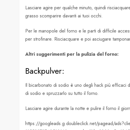
Lasciare agire per qualche minuto, quindi risciacquar
grasso scomparire davanti ai tuoi occhi.
Per le manopole del forno e le parti di difficile ac
per strofinare. Risciacquare e poi asciugare tampona
Altri suggerimenti per la pulizia del forno:
Backpulver:
Il bicarbonato di sodio è uno degli hack più efficaci
di sodio e spruzzarlo su tutto il forno.
Lasciare agire durante la notte e pulire il forno il g
https://googleads.g.doubleclick.net/pagead/ads?cli