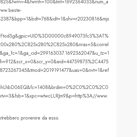
w=825&fwrn=4&fwrnh=100&lmt=1692364033&num_a
ww.beste-
2387&bpp=1&bdt=768&idt=1&shv=r20230816&mjs
Ftod3g&gpic=UID%3D00000c8949073fc3%3AT%
00x280%2C825x280%2C825x280&nras=5&correl
ga_fc=1&ga_cid=299163037.1692362047&u_tz=1
h=912&scr_x=0&scr_y=0&eid=44759875%2C4475
723267345&tmod=2019191477&uas=0&nvt=1&ref
78hLhbD06EQ&fc=1408&brdim=0%2C0%2C0%2C0
i=3&fsb=1&xpc=wtwcLLRJm9&p=http%3A//www.
 potrebbero provenire da esso.