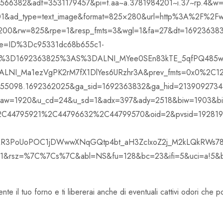
566382&adf=3531179457&pi=t.aa~a.3781984201~i.37~rp.4&
&ad_type=text_image&format=825×280&url=http%3A%2F%2Fw
00&rw=825&rpe=1&resp_fmts=3&wgl=1&fa=27&dt=169236383
ie=ID%3Dc95331dc68b655c1-
%3D1692363825%3AS%3DALNI_MYee0SEn83kTE_5qfPQ485w
I_Ma1ezVgPK2rM7fX1DlYes6URzhr3A&prev_fmts=0x0%2C12
55098.1692362025&ga_sid=1692363832&ga_hid=2139092734&
aw=1920&u_cd=24&u_sd=1&adx=397&ady=2518&biw=1903&bi
44795921%2C44796632%2C44799570&oid=2&pvsid=1928198
IwAR3PoUoPOC1jDWwwXNqGQtp4bt_aH3ZcIxoZ2j_M2kLQkRWs
sz=%7C%7Cs%7C&abl=NS&fu=128&bc=23&ifi=5&uci=a!5&btv
te il tuo forno e ti libererai anche di eventuali cattivi odori che