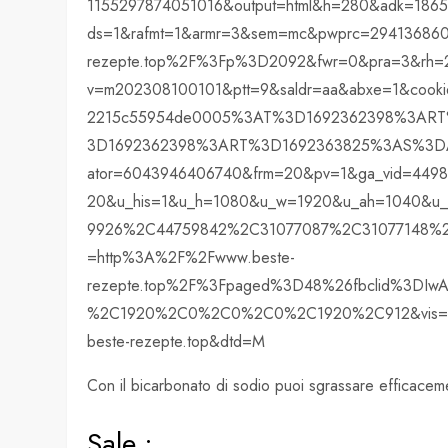
1155297874051016&output=html&h=280&adk=1865
ds=1&rafmt=1&armr=3&sem=mc&pwprc=2941368601
rezepte.top%2F%3Fp%3D2092&fwr=0&pra=3&rh=2
v=m202308100101&ptt=9&saldr=aa&abxe=1&cook
2215c55954de0005%3AT%3D1692362398%3ART
3D1692362398%3ART%3D1692363825%3AS%3DALN
ator=6043946406740&frm=20&pv=1&ga_vid=4498
20&u_his=1&u_h=1080&u_w=1920&u_ah=1040&u_
9926%2C44759842%2C31077087%2C31077148%2C
=http%3A%2F%2Fwww.beste-
rezepte.top%2F%3Fpaged%3D48%26fbclid%3D
%2C1920%2C0%2C0%2C0%2C1920%2C912&vis=1&r
beste-rezepte.top&dtd=M
Con il bicarbonato di sodio puoi sgrassare efficacemen
Sale :