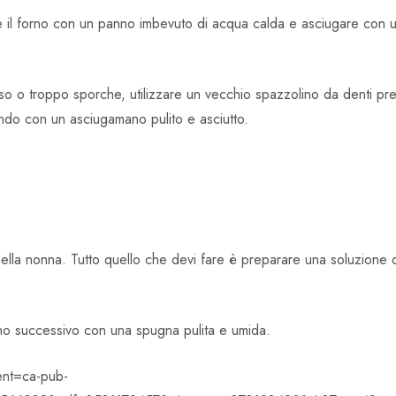
e il forno con un panno imbevuto di acqua calda e asciugare con u
cesso o troppo sporche, utilizzare un vecchio spazzolino da denti
ndo con un asciugamano pulito e asciutto.
 della nonna. Tutto quello che devi fare è preparare una soluzione 
iorno successivo con una spugna pulita e umida.
ent=ca-pub-