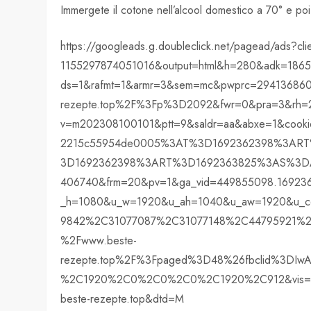
Immergete il cotone nell’alcool domestico a 70° e poi st
https://googleads.g.doubleclick.net/pagead/ads?cli
1155297874051016&output=html&h=280&adk=186
ds=1&rafmt=1&armr=3&sem=mc&pwprc=2941368601
rezepte.top%2F%3Fp%3D2092&fwr=0&pra=3&rh=2
v=m202308100101&ptt=9&saldr=aa&abxe=1&cook
2215c55954de0005%3AT%3D1692362398%3ART
3D1692362398%3ART%3D1692363825%3AS%3DALN
406740&frm=20&pv=1&ga_vid=449855098.169236
_h=1080&u_w=1920&u_ah=1040&u_aw=1920&u_c
9842%2C31077087%2C31077148%2C44795921%2C
%2Fwww.beste-
rezepte.top%2F%3Fpaged%3D48%26fbclid%3D
%2C1920%2C0%2C0%2C0%2C1920%2C912&vis=1&r
beste-rezepte.top&dtd=M